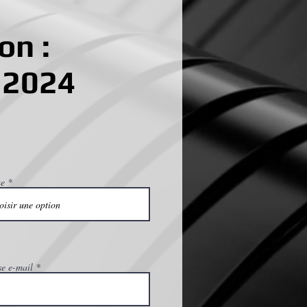
on :
 2024
e
se e-mail