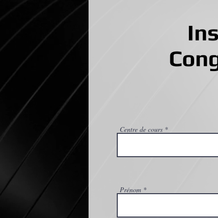
Ins
Cong
Centre de cours
Prénom