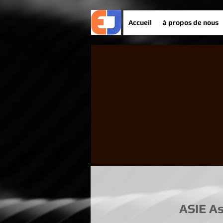
Accueil
à propos de nous
ASIE As