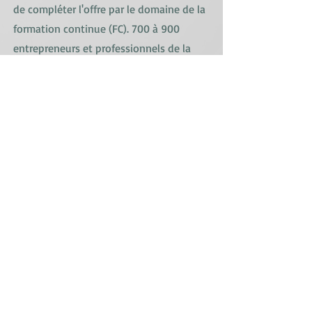
de compléter l'offre par le domaine de la
formation continue (FC). 700 à 900
entrepreneurs et professionnels de la
branche de l'installation électrique
suivent chaque année les cours de
formation continue.
En 2001, le centre de formation
électrique a obtenu la certification
EduQua.
EBZ Elektro-Bildungs-Zentrum
Grendelbachstrasse 35, 8307 Effretikon
052 354 64 00
info@ebz.ch