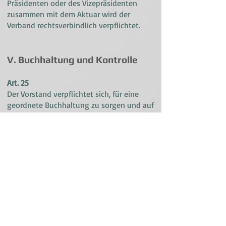
Präsidenten oder des Vizepräsidenten
zusammen mit dem Aktuar wird der
Verband rechtsverbindlich verpflichtet.
V. Buchhaltung und Kontrolle
Art. 25
Der Vorstand verpflichtet sich, für eine
geordnete Buchhaltung zu sorgen und auf
Ende Mai einen Rechnungsabschluss zu
erstellen. Die Rechnungsrevisoren prüfen
den Abschluss und berichten darüber dem
Vorstand und der GV.
VI. Finanzen
Art. 26
Der Verband beschafft seine Mittel durch: