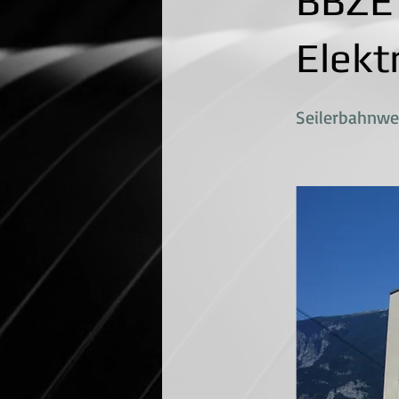
BBZE 
Elekt
Seilerbahnwe