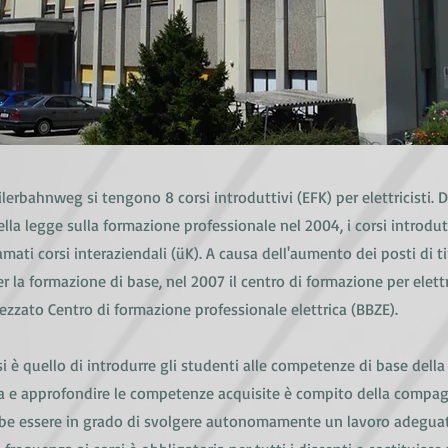
ilerbahnweg si tengono 8 corsi introduttivi (EFK) per elettricisti.
lla legge sulla formazione professionale nel 2004, i corsi introdut
ati corsi interaziendali (üK). A causa dell'aumento dei posti di ti
er la formazione di base, nel 2007 il centro di formazione per elettr
ezzato Centro di formazione professionale elettrica (BBZE).
i è quello di introdurre gli studenti alle competenze di base della
ca e approfondire le competenze acquisite è compito della compa
e essere in grado di svolgere autonomamente un lavoro adeguato