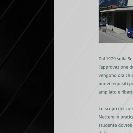
Dal 1979 sulla Se
l'approvazione de
vengono ora chiam
nuovi requisiti p
ampliato e ribatt
Lo scopo dei cors
Mettere in prati
studente dovrebb