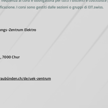
 frequenza ai corsi è obbligatoria per tutti i discenti e costituisce
icazione. I corsi sono gestiti dalle sezioni o gruppi di EIT.swiss.
ungs-Zentrum Elektro
, 7000 Chur
graubünden.ch/de/uek-zentrum