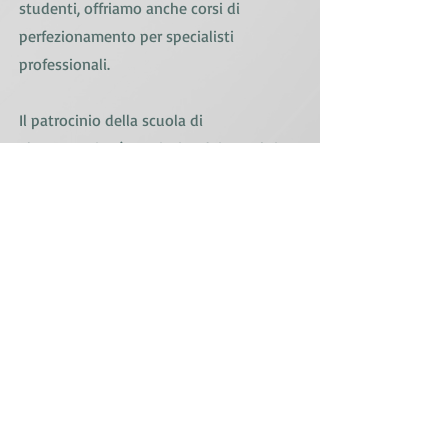
studenti, offriamo anche corsi di
perfezionamento per specialisti
professionali.
Il patrocinio della scuola di
elettrotecnica è costituito dai membri
delle associazioni EIT.ost ed ESA.
Elektrofachschule EIT.ost
Fürstenlandstrasse 97, 9014 St. Gallen
071 274 51 71
info@efsg.ch
https://www.efsg.ch
< Panoramica